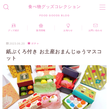
食べ物グッズコレクション
MENU
FOOD GOODS BLOG
お問い合わせ
プライバシーポリシー
運営者情報
グッズ紹介
販売情報
お知らせ
お問い合わせ
食べ物グッズコレクション FOOD GOODS BLOG
2023.06.20
ガチャ
紙ぶくろ付き お土産おまんじゅうマスコ
ット