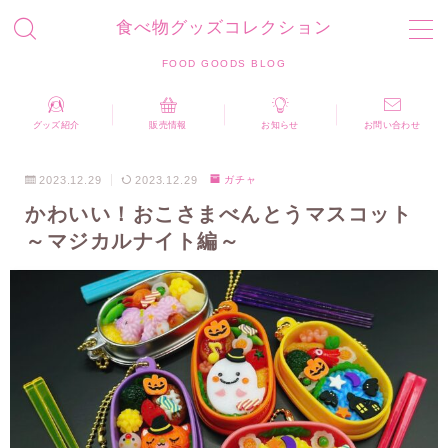
食べ物グッズコレクション
MENU
FOOD GOODS BLOG
お問い合わせ
プライバシーポリシー
運営者情報
グッズ紹介
販売情報
お知らせ
お問い合わせ
食べ物グッズコレクション FOOD GOODS BLOG
2023.12.29
2023.12.29
ガチャ
かわいい！おこさまべんとうマスコット
～マジカルナイト編～