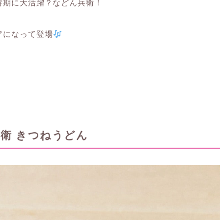
時期に大活躍？などん兵衛！
アになって登場
衛 きつねうどん