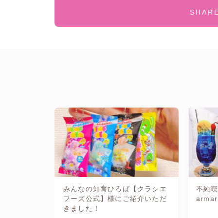
SHAR
みんなの知育ひろば【クラシエ
不純喫
フーズ公式】様にご紹介いただ
armar
きました！