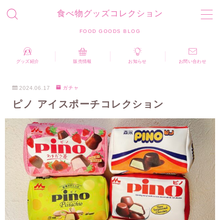
食べ物グッズコレクション
MENU
FOOD GOODS BLOG
お問い合わせ
プライバシーポリシー
運営者情報
グッズ紹介
販売情報
お知らせ
お問い合わせ
食べ物グッズコレクション FOOD GOODS BLOG
2024.06.17
ガチャ
ピノ アイスポーチコレクション