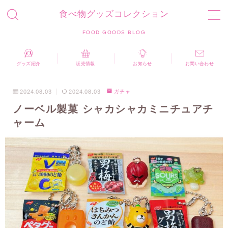
食べ物グッズコレクション
MENU
FOOD GOODS BLOG
お問い合わせ
プライバシーポリシー
運営者情報
グッズ紹介
販売情報
お知らせ
お問い合わせ
食べ物グッズコレクション FOOD GOODS BLOG
2024.08.03
2024.08.03
ガチャ
ノーベル製菓 シャカシャカミニチュアチ
ャーム