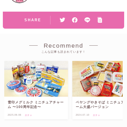
SHARE
Recommend
こんな記事も読まれています！
雪印メグミルク ミニチュアチャー
ペヤングやきそば ミニチュア
ム 〜100周年記念〜
ーム大盛バージョン
2025.09.06
2024.07.10
ガチャ
ガチャ