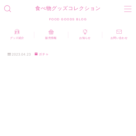
食べ物グッズコレクション
MENU
FOOD GOODS BLOG
お問い合わせ
プライバシーポリシー
運営者情報
グッズ紹介
販売情報
お知らせ
お問い合わせ
食べ物グッズコレクション FOOD GOODS BLOG
2023.04.23
ガチャ